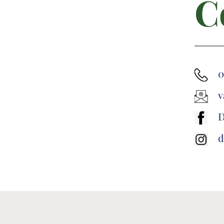
C
0
v
D
d